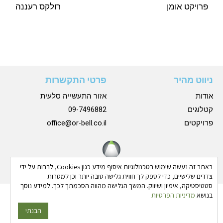
פרויקט אומן
רולקס רעננה
ניווט מהיר
פרטי התקשרות
אודות
אזור התעשייה סלעית
קטלוגים
09-7496882
פרויקטים
office@or-bell.co.il
באתר זה נעשה שימוש בטכנולוגיות איסוף מידע כגון Cookies, לרבות על ידי
צדדים שלישיים, כדי לספק לך חווית גלישה טובה יותר וכן למטרות
סטטיסטיקה, איפיון ושיווק. המשך הגלישה מהווה הסכמתך לכך. למידע נוסך
בנושא
מדיניות הפרטיות
כל הזכויות שמורות © 2024 אורבל |
הצהרת נגישות
|
מדיניות
פרטיות
הבנתי
גבע בן ארי - שיווק פרסום ותדמית