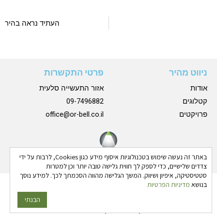
העתיד נראה בהיר
ניווט מהיר
פרטי התקשרות
אודות
אזור התעשייה סלעית
קטלוגים
09-7496882
פרויקטים
office@or-bell.co.il
באתר זה נעשה שימוש בטכנולוגיות איסוף מידע כגון Cookies, לרבות על ידי
צדדים שלישיים, כדי לספק לך חווית גלישה טובה יותר וכן למטרות
סטטיסטיקה, איפיון ושיווק. המשך הגלישה מהווה הסכמתך לכך. למידע נוסך
בנושא
מדיניות הפרטיות
כל הזכויות שמורות © 2024 אורבל |
הצהרת נגישות
|
מדיניות
פרטיות
הבנתי
גבע בן ארי - שיווק פרסום ותדמית