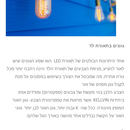
גוונים בתאורת לד
אחד היתרונות הבולטים של תאורת LED הוא שפע הגוונים שיש
לאור להציע, מניפת הצבעים של תאורת הלד הינה רחבה יותר מכל
נורה אחרת, מה שמבטל את הצורך בשימוש במסננים על מנת
לקבל גוון מסוים של אור.
הצבע הלבן בנוי מקשת של צבעים (ספקטרום) ומודדים אותו
ביחידות KELLVIN אשר מראות את טמפרטורת הצבע- גוון האור
המופץ מהנורה. ככל שה- K גבוה יותר, גוון האור לבן יותר. גווני
האור על הקשת נבדלים אחד מהשני באורך הגל שלהם.