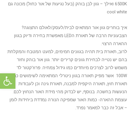
6500K ואילך – גוון לבן בוהק (בעל נגיעות של אור כחול) מכונה גם
cool white
איך בוחרים גוון אור המתאים לבית/לעסק/לאולם התצוגה?
הצבעוניות הרבה של תאורת הLED מאפשרת בחירה ודיוק בגוון
ההארה הרצוי.
לרוב, תאורת בית תהיה בגוונים חמימים, למעט המטבח והמקלחת
בהם יש נטייה לבחירת גוונים קרירים יותר. גוון אור בוהק וחזר
משמש לרוב לצרכים מיוחדים כמו גידול צמחיה. פרוז'קטור לד
פתח סרגל 
100W אשר מפיק תאורה בגוון ניטרלי המתאימה לשימושים כמו
תאורת חוץ, תאורה היקפית למבנה, תאורת גינה וכן לעבודות
הנעשות בחשכה. בנוסף, יש לבדוק מהי מידת האור הנחוץ לכם.
עוצמת ההארה- כמות האור שמפיקה הנורה נמדדת ביחידות לומן
– אבל זה כבר למאמר נפרד.