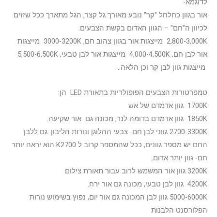
לדוגמא-
אור בגוון כחלחל "קר" נובע מאורך גל קצר, הגל מתארך ככל שזזים
לכיוון ה"חם" – הגוון האדום בקשת הצבעים.
2,800-3,000K מייצגות אור בגוון צהוב חם, 3000-3200K מייצגות
אור לבן חם, 4,000-4,500K מייצגות אור לבן טבעי, 5,500-6,500K
מייצגות גוון לבן קר וכן הלאה…
טמפרטורות הצבעים הפופולריות בתאורת LED הן:
1700K גוון אדמדם של אש
1850K גוון אדמדם בדומה לנר, מכונה גם אור שקיעה.
2700-3300K גווני לבן חם- צבעי ההלוגן ונורות הליבון. גם ללבן
החם יש מספר גוונים, ככל שהמספר קרוב ל K2700 הוא יראה יותר
חם- גוון יותר אדום.
3200K גוון אור המשמש לרוב עבור תאורת צילום
4200K גוון לבן טבעי, מכונה גם אור ירח.
5000-6000K גוון לבן המכונה גם אור יום, נפוץ בשימוש נורות
הפלורסנט הלבנות