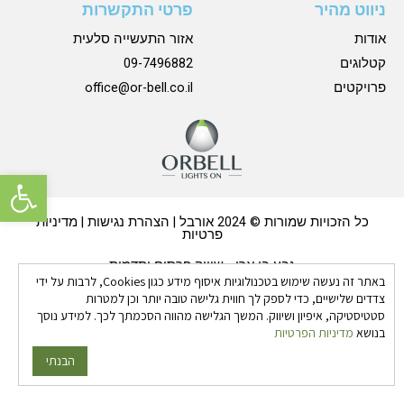
ניווט מהיר
פרטי התקשרות
אודות
אזור התעשייה סלעית
קטלוגים
09-7496882
פרויקטים
office@or-bell.co.il
פתח סרגל 
כל הזכויות שמורות © 2024 אורבל |
הצהרת נגישות
|
מדיניות
פרטיות
גבע בן ארי - שיווק פרסום ותדמית
באתר זה נעשה שימוש בטכנולוגיות איסוף מידע כגון Cookies, לרבות על ידי
צדדים שלישיים, כדי לספק לך חווית גלישה טובה יותר וכן למטרות
סטטיסטיקה, איפיון ושיווק. המשך הגלישה מהווה הסכמתך לכך. למידע נוסך
בנושא
מדיניות הפרטיות
הבנתי