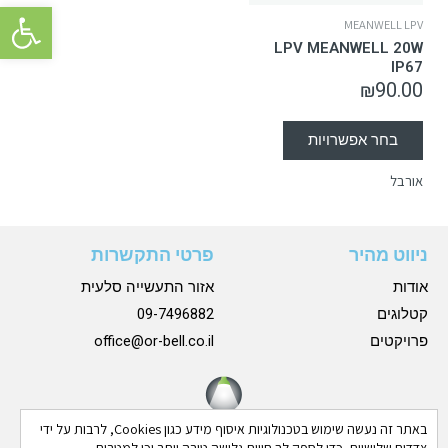
פתח סרגל 
MEANWELL LPV
LPV MEANWELL 20W
IP67
₪
90.00
בחר אפשרויות
אורבל
ניווט מהיר
פרטי התקשרות
אודות
אזור התעשייה סלעית
קטלוגים
09-7496882
פרויקטים
office@or-bell.co.il
באתר זה נעשה שימוש בטכנולוגיות איסוף מידע כגון Cookies, לרבות על ידי
צדדים שלישיים, כדי לספק לך חווית גלישה טובה יותר וכן למטרות