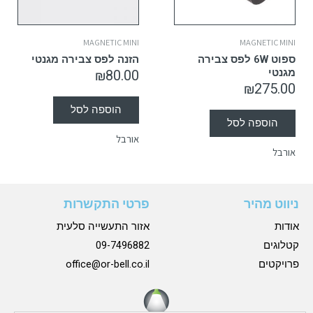
MAGNETIC MINI
MAGNETIC MINI
ספוט 6W לפס צבירה
הזנה לפס צבירה מגנטי
מגנטי
₪
80.00
₪
275.00
הוספה לסל
הוספה לסל
אורבל
אורבל
ניווט מהיר
פרטי התקשרות
אודות
אזור התעשייה סלעית
קטלוגים
09-7496882
פרויקטים
office@or-bell.co.il