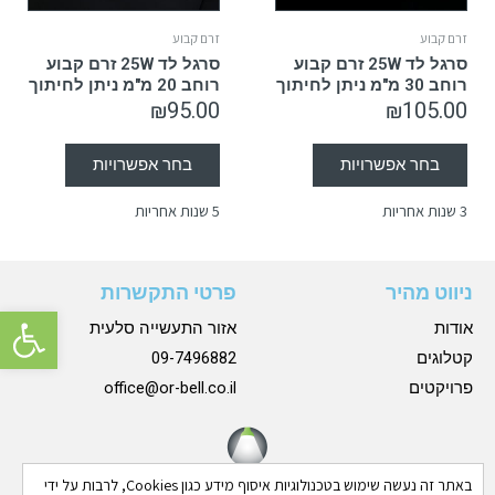
זרם קבוע
זרם קבוע
סרגל לד 25W זרם קבוע
סרגל לד 25W זרם קבוע
רוחב 30 מ"מ ניתן לחיתוך
רוחב 20 מ"מ ניתן לחיתוך
₪
95.00
₪
105.00
בחר אפשרויות
בחר אפשרויות
3 שנות אחריות
5 שנות אחריות
ניווט מהיר
פרטי התקשרות
פתח סרגל 
אודות
אזור התעשייה סלעית
קטלוגים
09-7496882
פרויקטים
office@or-bell.co.il
באתר זה נעשה שימוש בטכנולוגיות איסוף מידע כגון Cookies, לרבות על ידי