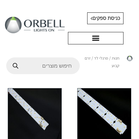
כניסת ספקים
חנות
/
סרגלי לד
/ זרם
קבוע