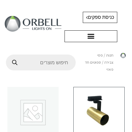
כניסת ספקים
חנות
/
פסי
צבירה
/ ספוטים חד
פאזי