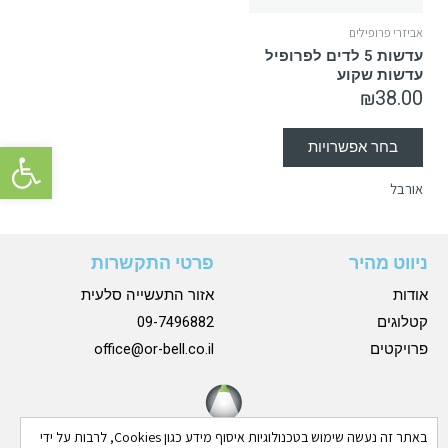
אביזרי פרופילים
עדשות 5 לדים לפרופיל
עדשות שקוע
₪
38.00
פתח סרגל 
בחר אפשרויות
אורבל
ניווט מהיר
פרטי התקשרות
אודות
אזור התעשייה סלעית
קטלוגים
09-7496882
פרויקטים
office@or-bell.co.il
באתר זה נעשה שימוש בטכנולוגיות איסוף מידע כגון Cookies, לרבות על ידי