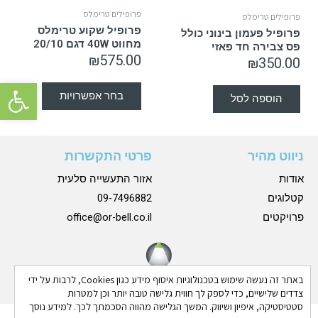
פרופילים טרימלס
פרופילים טרימלס
פרופיל שקוע טרימלס
פרופיל פעמון בינוני כולל
מחווט 40W דגם 20/10
פס צבירה חד פאזי
₪
575.00
₪
350.00
פתח סרגל 
בחר אפשרויות
הוספה לסל
ניווט מהיר
פרטי התקשרות
אודות
אזור התעשייה סלעית
קטלוגים
09-7496882
פרויקטים
office@or-bell.co.il
באתר זה נעשה שימוש בטכנולוגיות איסוף מידע כגון Cookies, לרבות על ידי
צדדים שלישיים, כדי לספק לך חווית גלישה טובה יותר וכן למטרות
סטטיסטיקה, איפיון ושיווק. המשך הגלישה מהווה הסכמתך לכך. למידע נוסך