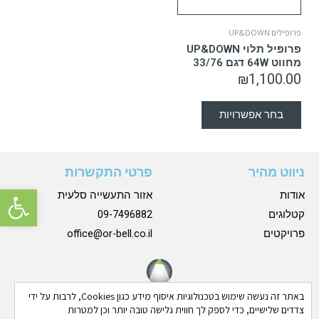
פרופילים UP&DOWN
פרופיל תלוי UP&DOWN
מחווט 64W דגם 33/76
₪
1,100.00
בחר אפשרויות
ניווט מהיר
פרטי התקשרות
פתח סרגל 
אודות
אזור התעשייה סלעית
קטלוגים
09-7496882
פרויקטים
office@or-bell.co.il
באתר זה נעשה שימוש בטכנולוגיות איסוף מידע כגון Cookies, לרבות על ידי
צדדים שלישיים, כדי לספק לך חווית גלישה טובה יותר וכן למטרות