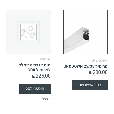
פרופילים
UP & DOWN
תותב גבס טרימלס
פרופיל UP&DOWN 25/35
לפרופיל OB8
₪
200.00
₪
225.00
בחר אפשרויות
הוספה לסל
אורבל