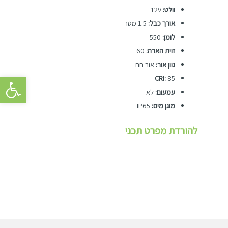
וולט:
12V
אורך כבל:
1.5 מטר
לומן:
550
זוית הארה:
60
גוון אור:
אור חם
פתח סרגל 
CRI:
85
עמעום:
לא
מוגן מים:
IP65
להורדת מפרט תכני