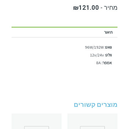
₪
121.00
תיאור
וואט:
96W/192W
וולט:
12v/24v
אמפר:
8A
מוצרים קשורים