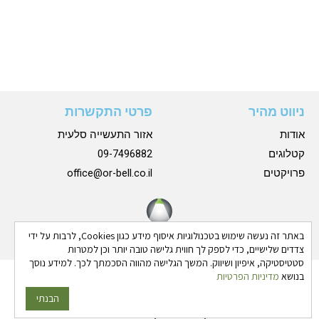
ניווט מהיר
פרטי התקשרות
אודות
אזור התעשייה סלעית
קטלוגים
09-7496882
פרויקטים
office@or-bell.co.il
באתר זה נעשה שימוש בטכנולוגיות איסוף מידע כגון Cookies, לרבות על ידי
צדדים שלישיים, כדי לספק לך חווית גלישה טובה יותר וכן למטרות
סטטיסטיקה, איפיון ושיווק. המשך הגלישה מהווה הסכמתך לכך. למידע נוסך
בנושא
מדיניות הפרטיות
כל הזכויות שמורות © 2024 אורבל |
הצהרת נגישות
|
מדיניות
פרטיות
הבנתי
גבע בן ארי - שיווק פרסום ותדמית