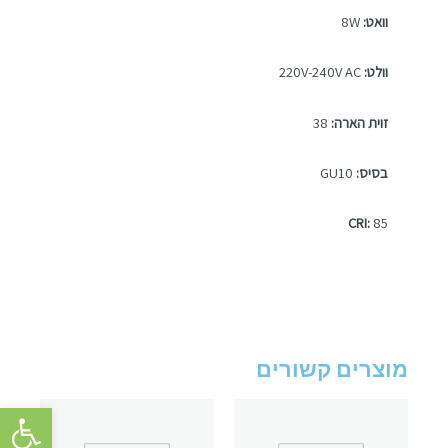
וואט:
8W
וולט:
220V-240V AC
זוית הארה:
38
בסיס:
GU10
CRI:
85
מוצרים קשורים
פתח סרגל 