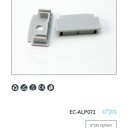
מק"ט:
EC-ALP071
העתקת מק“ט