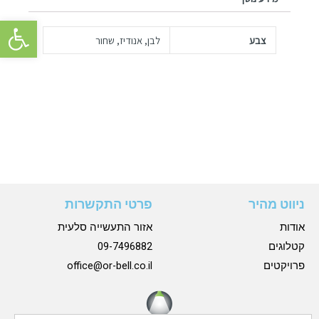
פתח סרגל 
צבע
לבן, אנודיז, שחור
ניווט מהיר
פרטי התקשרות
אודות
אזור התעשייה סלעית
קטלוגים
09-7496882
פרויקטים
office@or-bell.co.il