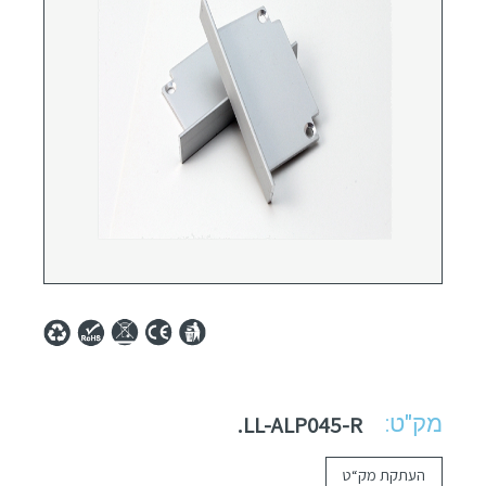
מק"ט:
LL-ALP045-R.
העתקת מק“ט