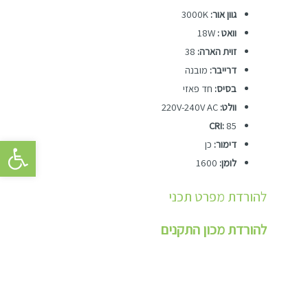
גוון אור:
3000K
וואט :
18W
זוית הארה:
38
דרייבר:
מובנה
בסיס:
חד פאזי
וולט:
220V-240V AC
CRI:
85
פתח סרגל 
דימור:
כן
לומן:
1600
להורדת מפרט תכני
להורדת מכון התקנים