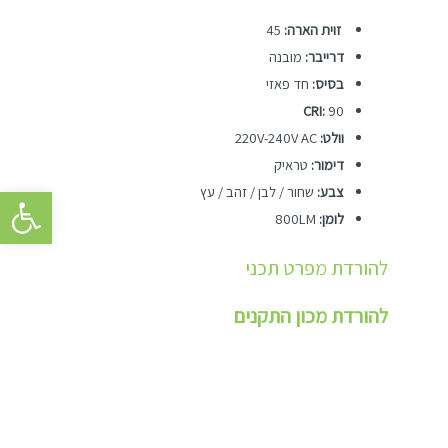
זוית הארה:
45
דרייבר:
מובנה
בסיס:
חד פאזי
CRI:
90
וולט:
220V-240V AC
דימור:
טראיק
פתח סרגל 
צבע:
שחור / לבן / זהב / עץ
לומן:
800LM
להורדת מפרט תכני
להורדת מכון התקנים