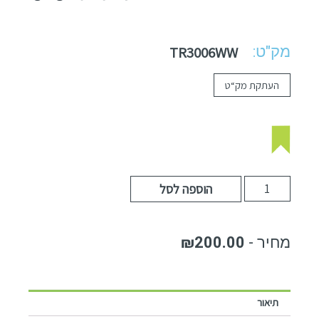
מק"ט:
TR3006WW
העתקת מק“ט
הוספה לסל
₪
200.00
תיאור