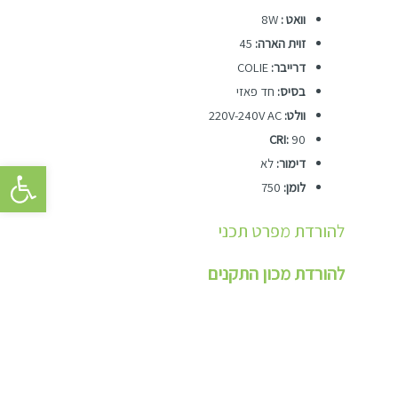
וואט :
8W
זוית הארה:
45
דרייבר:
COLIE
בסיס:
חד פאזי
וולט:
220V-240V AC
CRI:
90
דימור:
לא
פתח סרגל 
לומן:
750
להורדת מפרט תכני
להורדת מכון התקנים