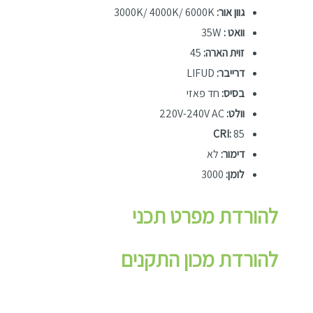
גוון אור:
3000K/ 4000K/ 6000K
וואט :
35W
זוית הארה:
45
דרייבר:
LIFUD
בסיס:
חד פאזי
וולט:
220V-240V AC
CRI:
85
דימור:
לא
לומן:
3000
להורדת מפרט תכני
להורדת מכון התקנים