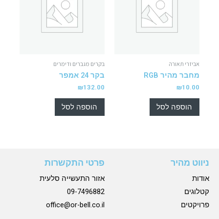
אביזרי תאורה
בקרים מגברים ודימרים
מחבר מהיר RGB
בקר 24 אמפר
₪
132.00
₪
10.00
הוספה לסל
הוספה לסל
ניווט מהיר
פרטי התקשרות
אודות
אזור התעשייה סלעית
קטלוגים
09-7496882
פרויקטים
office@or-bell.co.il