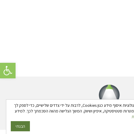
פתח סרגל 
באתר זה נעשה שימוש בטכנולוגיות איסוף מידע כגון Cookies, לרבות על ידי צדדים שלישיים, כדי לספק לך
 למטרות סטטיסטיקה, איפיון ושיווק. המשך הגלישה מהווה הסכמתך לכך. למידע
ת
הבנתי