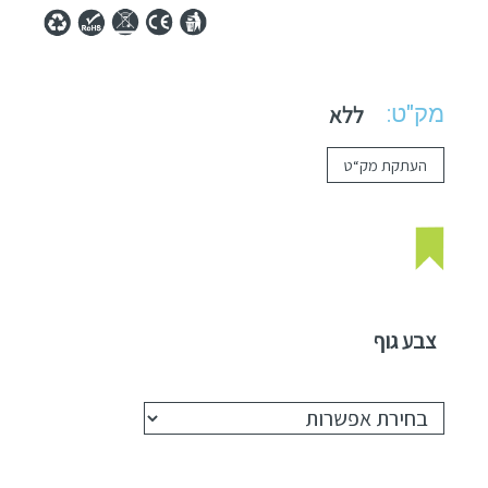
מק"ט:
ללא
העתקת מק“ט
צבע גוף