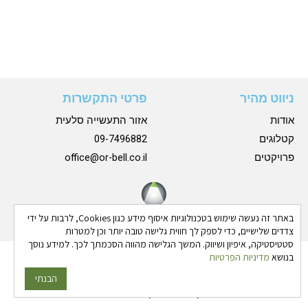
ניווט מהיר
פרטי התקשרות
אודות
אזור התעשייה סלעית
קטלוגים
09-7496882
פרויקטים
office@or-bell.co.il
באתר זה נעשה שימוש בטכנולוגיות איסוף מידע כגון Cookies, לרבות על ידי
צדדים שלישיים, כדי לספק לך חווית גלישה טובה יותר וכן למטרות
סטטיסטיקה, איפיון ושיווק. המשך הגלישה מהווה הסכמתך לכך. למידע נוסך
בנושא
מדיניות הפרטיות
כל הזכויות שמורות © 2024 אורבל |
הצהרת נגישות
|
מדיניות
פרטיות
הבנתי
גבע בן ארי - שיווק פרסום ותדמית