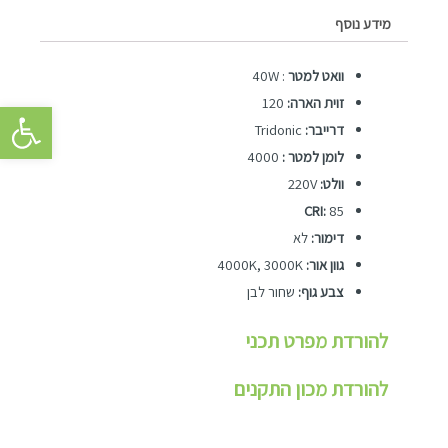
מידע נוסף
וואט למטר
: 40W
זוית הארה:
120
פתח סרגל 
דרייבר:
Tridonic
לומן למטר :
4000
וולט:
220V
CRI:
85
דימור:
לא
גוון אור:
4000K, 3000K
צבע גוף:
שחור לבן
להורדת מפרט תכני
להורדת מכון התקנים