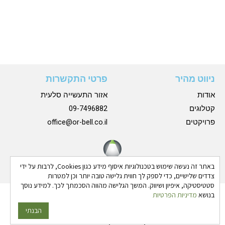
ניווט מהיר
פרטי התקשרות
אודות
אזור התעשייה סלעית
קטלוגים
09-7496882
פרויקטים
office@or-bell.co.il
באתר זה נעשה שימוש בטכנולוגיות איסוף מידע כגון Cookies, לרבות על ידי
צדדים שלישיים, כדי לספק לך חווית גלישה טובה יותר וכן למטרות
סטטיסטיקה, איפיון ושיווק. המשך הגלישה מהווה הסכמתך לכך. למידע נוסך
בנושא
מדיניות הפרטיות
כל הזכויות שמורות © 2024 אורבל |
הצהרת נגישות
|
מדיניות
פרטיות
הבנתי
גבע בן ארי - שיווק פרסום ותדמית