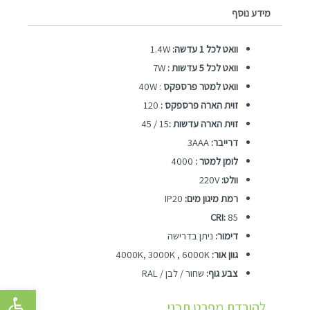
מידע נוסף
וואט לכל 1 עדשה:
1.4W
וואט לכל 5 עדשות :
7W
וואט למטר פרספקס
: 40W
זוית הארה פרספקס :
120
זוית הארה עדשות :
15 / 45
דרייבר:
3AAA
לומן למטר :
4000
וולט:
220V
רמת מיגון מים:
IP20
CRI:
85
דימור:
ניתן בדרישה
גוון אור:
4000K, 3000K , 6000K
צבע גוף:
שחור / לבן / RAL
פתח סרגל 
להורדת מפרט תכני