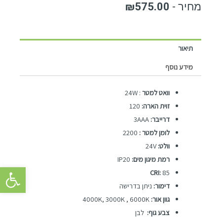
₪
575.00
תיאור
מידע נוסף
וואט למטר
: 24W
זוית הארה:
120
דרייבר:
3AAA
לומן למטר :
2200
וולט:
24V
רמת מיגון מים:
IP20
פתח סרגל 
CRI:
85
דימור:
ניתן בדרישה
גוון אור:
4000K, 3000K , 6000K
צבע גוף:
לבן