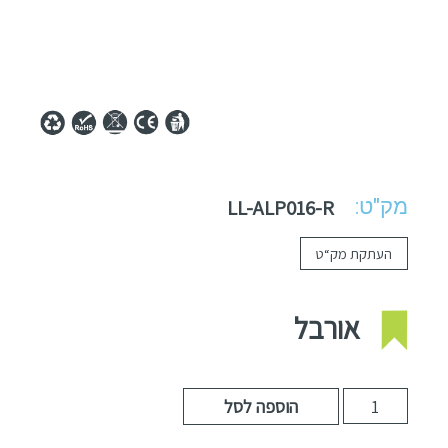
מק"ט:
LL-ALP016-R
העתקת מק“ט
אורבל
הוספה לסל