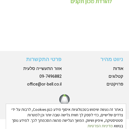
להורדת מכון תקנים
ניווט מהיר
פרטי התקשרות
אודות
אזור התעשייה סלעית
קטלוגים
09-7496882
פרויקטים
office@or-bell.co.il
באתר זה נעשה שימוש בטכנולוגיות איסוף מידע כגון Cookies, לרבות על ידי
צדדים שלישיים, כדי לספק לך חווית גלישה טובה יותר וכן למטרות
סטטיסטיקה, איפיון ושיווק. המשך הגלישה מהווה הסכמתך לכך. למידע נוסך
בנושא
מדיניות הפרטיות
כל הזכויות שמורות © 2024 אורבל |
הצהרת נגישות
|
מדיניות