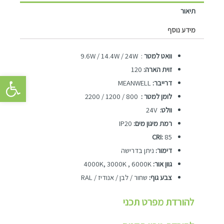
תיאור
מידע נוסף
וואט למטר
: 9.6W / 14.4W / 24W
זוית הארה:
120
פתח סרגל 
דרייבר:
MEANWELL
לומן למטר :
800 / 1200 / 2200
וולט:
24V
רמת מיגון מים:
IP20
CRI:
85
דימור:
ניתן בדרישה
גוון אור:
4000K, 3000K , 6000K
צבע גוף:
שחור / לבן / אנודיז / RAL
להורדת מפרט תכני