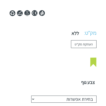
מק"ט:
ללא
העתקת מק“ט
צבע גוף