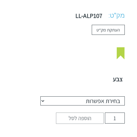
מק"ט:
LL-ALP107
העתקת מק“ט
צבע
הוספה לסל