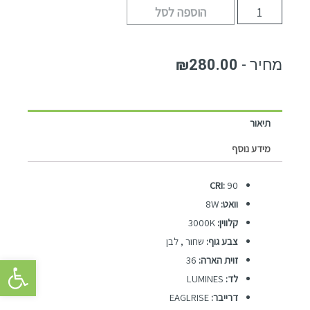
הוספה לסל
₪
280.00
תיאור
מידע נוסף
CRI:
90
וואט:
8W
קלווין:
3000K
צ
בע גוף:
שחור , לבן
פתח סרגל 
זוית הארה:
36
לד:
LUMINES
דרייבר:
EAGLRISE