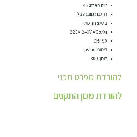
זוית הארה:
45
דרייבר: מובנה בלד
בסיס:
חד פאזי
וולט:
220V-240V AC
CRI:
90
דימור:
טראיק
לומן:
800
להורדת מפרט תכני
להורדת מכון התקנים