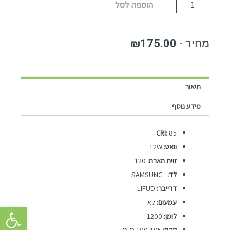
הוספה לסל
₪
175.00
תיאור
מידע נוסף
CRI:
85
וואט:
12W
זוית הארה:
120
לד:
SAMSUNG
דרייבר:
LIFUD
עמעום:
לא
פתח סרגל 
לומן:
1200
קדח:
100-105 מ"מ