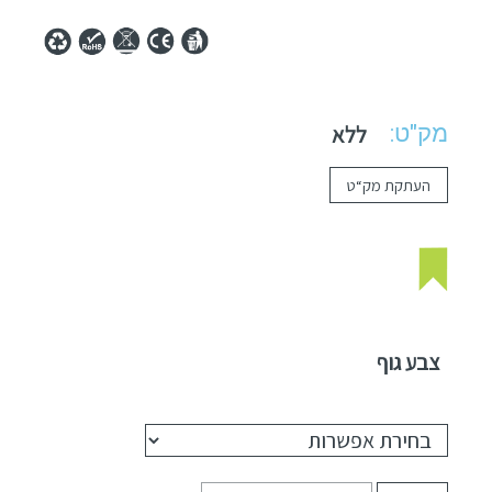
מק"ט:
ללא
העתקת מק“ט
צבע גוף