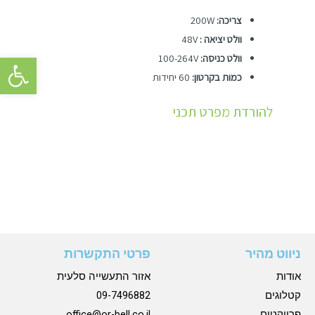
צריכה:
200W
וולט יציאה :
48V
פתח סרגל 
וולט כניסה:
100-264V
כמות בקרטון:
60 יחידות
להורדת מפרט תכני
ניווט מהיר
פרטי התקשרות
אודות
אזור התעשייה סלעית
קטלוגים
09-7496882
פרויקטים
office@or-bell.co.il