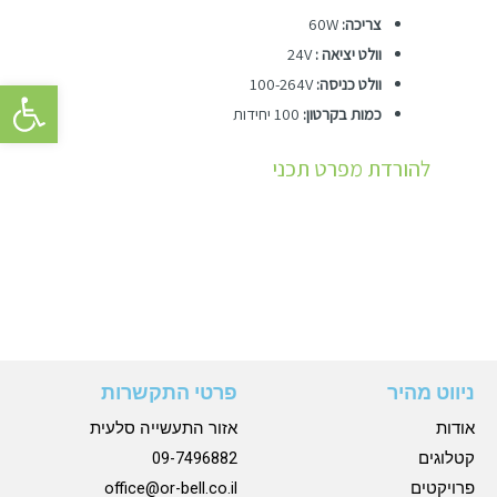
צריכה:
60W
וולט יציאה :
24V
פתח סרגל 
וולט כניסה:
100-264V
כמות בקרטון:
100 יחידות
להורדת מפרט תכני
ניווט מהיר
פרטי התקשרות
אודות
אזור התעשייה סלעית
קטלוגים
09-7496882
פרויקטים
office@or-bell.co.il