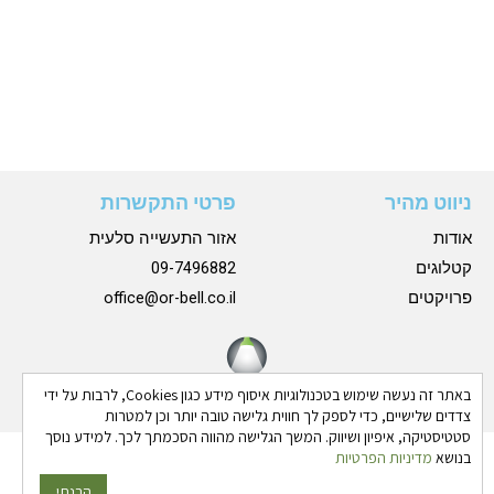
ניווט מהיר
פרטי התקשרות
אודות
אזור התעשייה סלעית
קטלוגים
09-7496882
פרויקטים
office@or-bell.co.il
באתר זה נעשה שימוש בטכנולוגיות איסוף מידע כגון Cookies, לרבות על ידי
צדדים שלישיים, כדי לספק לך חווית גלישה טובה יותר וכן למטרות
סטטיסטיקה, איפיון ושיווק. המשך הגלישה מהווה הסכמתך לכך. למידע נוסך
בנושא
מדיניות הפרטיות
כל הזכויות שמורות © 2024 אורבל |
הצהרת נגישות
|
מדיניות
פרטיות
הבנתי