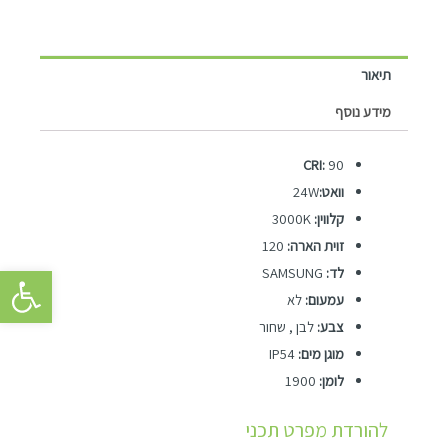
תיאור
מידע נוסף
CRI:
90
וואט:
24W
קלווין:
3000K
זוית הארה:
120
פתח סרגל 
לד:
SAMSUNG
עמעום:
לא
צבע:
לבן , שחור
מוגן מים:
IP54
לומן:
1900
להורדת מפרט תכני