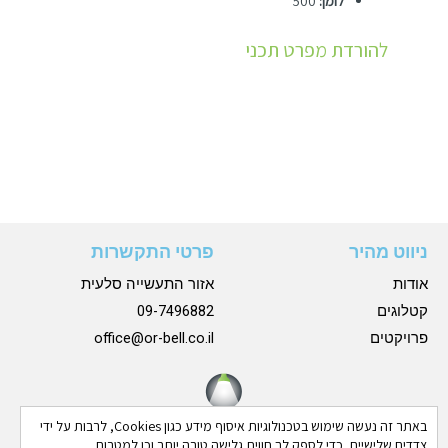
לומן:
500
להורדת מפרט תכני
ניווט מהיר
פרטי התקשרות
אודות
אזור התעשייה סלעית
קטלוגים
09-7496882
פרויקטים
office@or-bell.co.il
באתר זה נעשה שימוש בטכנולוגיות איסוף מידע כגון Cookies, לרבות על ידי
צדדים שלישיים, כדי לספק לך חווית גלישה טובה יותר וכן למטרות