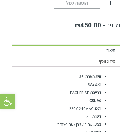
הוספה לסל
₪
450.00
תיאור
מידע נוסף
זוית הארה:
36
וואט :
6W
דרייבר:
EAGLERISE
פתח סרגל 
CRI:
90
וולט:
220V-240V AC
דימור:
לא
צבע:
שחור / לבן /שחור+זהב