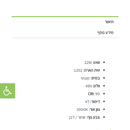
תיאור
מידע נוסף
וואט
: 22W
זוית הארה:
1202
בסיס:
מגנטי
פתח סרגל 
וולט:
48V
CRI:
90
דימור:
לא
גוון אור:
3000K
צבע גוף:
שחור / לבן