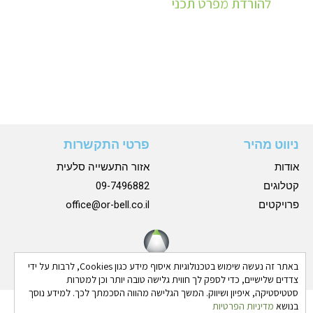
להורדת מפרט תכני
ניווט מהיר
פרטי התקשרות
אודות
אזור התעשייה סלעית
קטלוגים
09-7496882
פרויקטים
office@or-bell.co.il
באתר זה נעשה שימוש בטכנולוגיות איסוף מידע כגון Cookies, לרבות על ידי
צדדים שלישיים, כדי לספק לך חווית גלישה טובה יותר וכן למטרות
סטטיסטיקה, איפיון ושיווק. המשך הגלישה מהווה הסכמתך לכך. למידע נוסך
בנושא
מדיניות הפרטיות
כל הזכויות שמורות © 2024 אורבל |
הצהרת נגישות
|
מדיניות