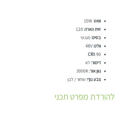
וואט
: 15W
זוית הארה:
120
בסיס:
מגנטי
וולט:
48V
CRI:
90
דימור:
לא
גוון אור:
3000K
צבע גוף:
שחור / לבן
להורדת מפרט תכני