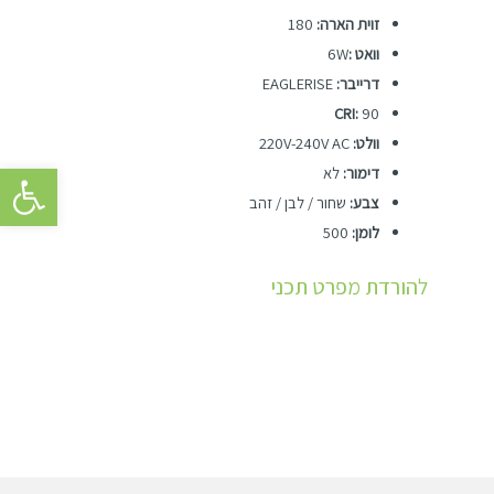
זוית הארה:
180
וואט :
6W
דרייבר:
EAGLERISE
CRI:
90
וולט:
220V-240V AC
פתח סרגל 
דימור:
לא
צבע:
שחור / לבן / זהב
לומן:
500
להורדת מפרט תכני