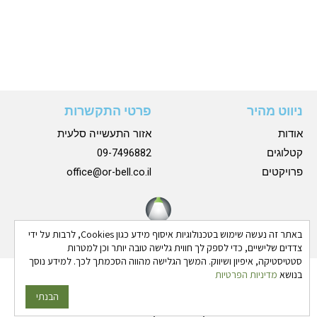
ניווט מהיר
פרטי התקשרות
אודות
אזור התעשייה סלעית
קטלוגים
09-7496882
פרויקטים
office@or-bell.co.il
באתר זה נעשה שימוש בטכנולוגיות איסוף מידע כגון Cookies, לרבות על ידי
צדדים שלישיים, כדי לספק לך חווית גלישה טובה יותר וכן למטרות
סטטיסטיקה, איפיון ושיווק. המשך הגלישה מהווה הסכמתך לכך. למידע נוסך
בנושא
מדיניות הפרטיות
כל הזכויות שמורות © 2024 אורבל |
הצהרת נגישות
|
מדיניות
פרטיות
הבנתי
גבע בן ארי - שיווק פרסום ותדמית