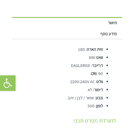
תיאור
מידע נוסף
זוית הארה:
180
וואט :
6W
דרייבר:
EAGLERISE
CRI:
90
פתח סרגל 
וולט:
220V-240V AC
דימור:
לא
צבע:
שחור / לבן / זהב
לומן:
500
להורדת מפרט תכני