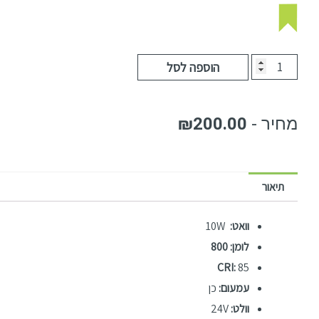
הוספה לסל
₪
200.00
תיאור
וואט:
10W
לומן: 800
CRI:
85
עמעום:
כן
וולט:
24V