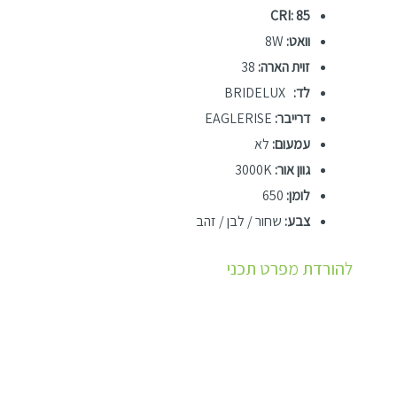
CRI: 85
וואט:
8W
זוית הארה:
38
לד:
BRIDELUX
דרייבר:
EAGLERISE
עמעום:
לא
גוון אור:
3000K
לומן:
650
צבע:
שחור / לבן / זהב
להורדת מפרט תכני