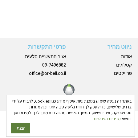
ניווט מהיר
פרטי התקשרות
אודות
אזור התעשייה סלעית
קטלוגים
09-7496882
פרויקטים
office@or-bell.co.il
באתר זה נעשה שימוש בטכנולוגיות איסוף מידע כגון Cookies, לרבות על ידי
צדדים שלישיים, כדי לספק לך חווית גלישה טובה יותר וכן למטרות
סטטיסטיקה, איפיון ושיווק. המשך הגלישה מהווה הסכמתך לכך. למידע נוסך
בנושא
מדיניות הפרטיות
כל הזכויות שמורות © 2024 אורבל |
הצהרת נגישות
|
מדיניות
פרטיות
הבנתי
גבע בן ארי - שיווק פרסום ותדמית