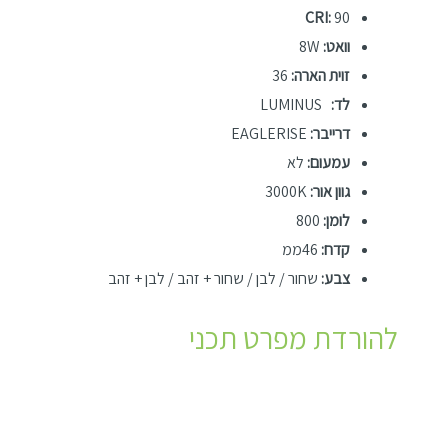
CRI:
90
וואט:
8W
זוית הארה:
36
לד:
LUMINUS
דרייבר:
EAGLERISE
עמעום:
לא
גוון אור:
3000K
לומן:
800
קדח:
46ממ
צבע:
שחור / לבן / שחור + זהב / לבן + זהב
להורדת מפרט תכני