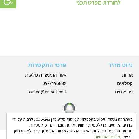
להורדת מפרט תכני
ניווט מהיר
פרטי התקשרות
אודות
אזור התעשייה סלעית
קטלוגים
09-7496882
פרויקטים
office@or-bell.co.il
באתר זה נעשה שימוש בטכנולוגיות איסוף מידע כגון Cookies, לרבות על ידי
צדדים שלישיים, כדי לספק לך חווית גלישה טובה יותר וכן למטרות
סטטיסטיקה, איפיון ושיווק. המשך הגלישה מהווה הסכמתך לכך. למידע נוסך
בנושא
מדיניות הפרטיות
כל הזכויות שמורות © 2024 אורבל |
הצהרת נגישות
|
מדיניות