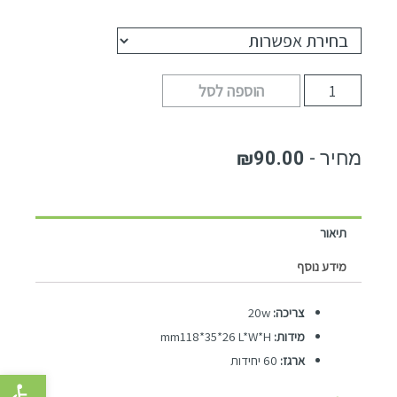
הוספה לסל
₪
90.00
תיאור
מידע נוסף
צריכה:
20w
מידות:
mm118*35*26 L*W*H
ארגז:
60 יחידות
פתח סרגל 