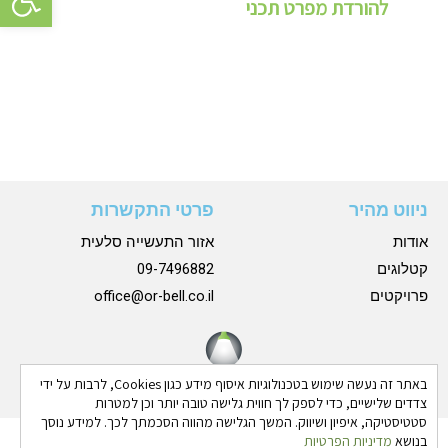
להורדת מפרט תכני
ניווט מהיר
פרטי התקשרות
אודות
אזור התעשייה סלעית
קטלוגים
09-7496882
פרויקטים
office@or-bell.co.il
באתר זה נעשה שימוש בטכנולוגיות איסוף מידע כגון Cookies, לרבות על ידי
צדדים שלישיים, כדי לספק לך חווית גלישה טובה יותר וכן למטרות
סטטיסטיקה, איפיון ושיווק. המשך הגלישה מהווה הסכמתך לכך. למידע נוסך
בנושא
מדיניות הפרטיות
כל הזכויות שמורות © 2024 אורבל |
הצהרת נגישות
|
מדיניות