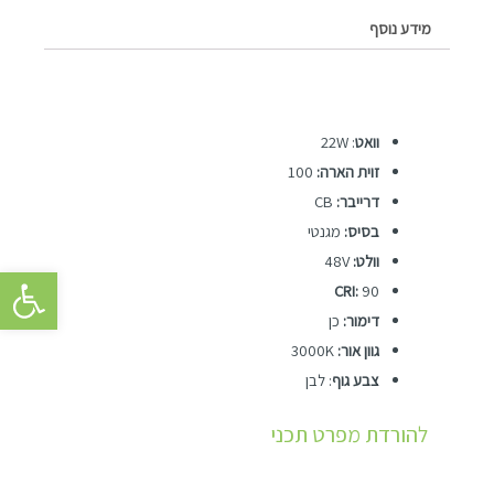
מידע נוסף
וואט
: 22W
זוית הארה:
100
דרייבר:
CB
בסיס:
מגנטי
וולט:
48V
פתח סרגל 
CRI:
90
דימור:
כן
גוון אור:
3000K
צבע גוף
: לבן
להורדת מפרט תכני