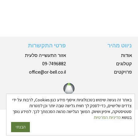
ניווט מהיר
פרטי התקשרות
אודות
אזור התעשייה סלעית
קטלוגים
09-7496882
פרויקטים
office@or-bell.co.il
באתר זה נעשה שימוש בטכנולוגיות איסוף מידע כגון Cookies, לרבות על ידי
צדדים שלישיים, כדי לספק לך חווית גלישה טובה יותר וכן למטרות
סטטיסטיקה, איפיון ושיווק. המשך הגלישה מהווה הסכמתך לכך. למידע נוסך
בנושא
מדיניות הפרטיות
כל הזכויות שמורות © 2024 אורבל |
הצהרת נגישות
|
מדיניות
פרטיות
הבנתי
גבע בן ארי - שיווק פרסום ותדמית