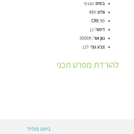
בסיס:
מגנטי
וולט:
48V
CRI:
90
דימור:
כן
גוון אור:
3000K
צבע גוף
: לבן
להורדת מפרט תכני
ניווט מהיר