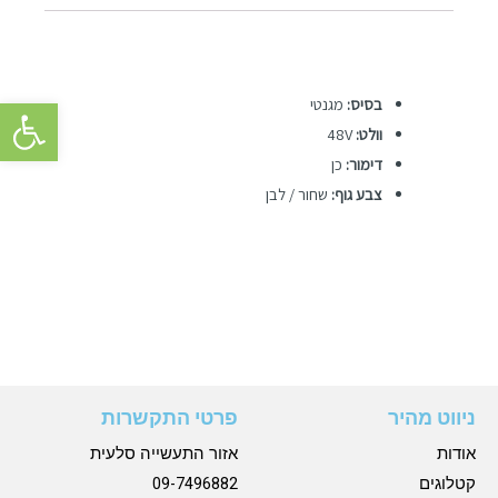
פתח סרגל 
בסיס:
מגנטי
וולט:
48V
דימור:
כן
צבע גוף:
שחור / לבן
ניווט מהיר
פרטי התקשרות
אודות
אזור התעשייה סלעית
קטלוגים
09-7496882